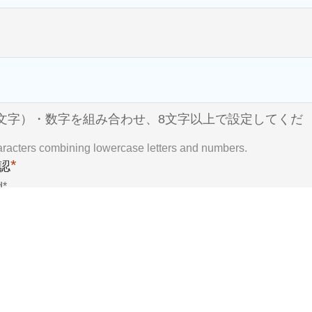
文字）・数字を組み合わせ、8文字以上で設定してくだ
haracters combining lowercase letters and numbers.
*
認
d
*
*
する
 of Service*