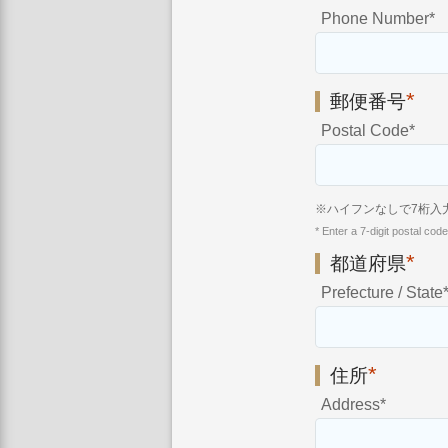
Phone Number
*
*
郵便番号
Postal Code
*
※ハイフンなしで7桁入
* Enter a 7-digit postal cod
*
都道府県
Prefecture / State
*
住所
Address
*