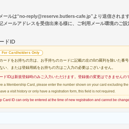
“no-reply@reserve.butlers-cafe.jp”より送信されま
記メールアドレスを受信出来る様に、ご利用メール環境のご設
ードID
For Cardholders Only
カードをお持ちの方は、お手持ちのカードに記載の左の0の羅列を除いた番
ない、または登録用紙をお持ちの方は
ご入力の必要はございません
。
ードIDは新規登録時のみご入力いただけます。登録後の変更はできませんの
ave a Membership Card, please enter the number shown on your card
excluding the
have a visit history or only have a registration form,
this field is not required
.
 Card ID can only be entered at the time of new registration and cannot be changed